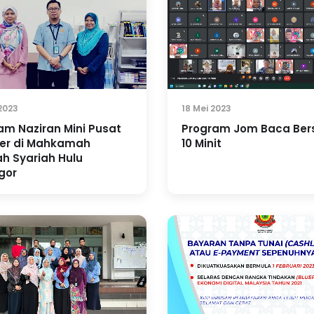
2023
18 Mei 2023
am Naziran Mini Pusat
Program Jom Baca Be
er di Mahkamah
10 Minit
h Syariah Hulu
gor