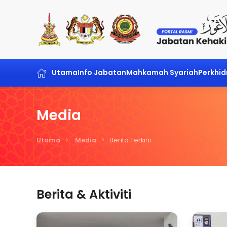
Skip to main content
Utama
Info Jabatan
Mahkamah Syariah
Perkhi
Media
Utama
Media
Berita Terkini
Berita & Aktiviti