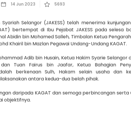
14 Jun 2023
5693
 Syariah Selangor (JAKESS) telah menerima kunjunga
AT) bertempat di Ibu Pejabat JAKESS pada selesa b
Zainal Abidin bin Mohamed Salleh, Timbalan Ketua Pengara
ohd Khairil bin Mazlan Pegawai Undang-Undang KAGAT.
hammad Adib bin Husain, Ketua Hakim Syarie Selangor di
dan Tuan Fairus bin Jaafar, Ketua Bahagian Peny
 adalah berkenaan Sulh, Hakam selain usaha dan k
aksanakan antara kedua-dua belah pihak.
ngan daripada KAGAT dan semoga perbincangan serta u
 objektifnya.