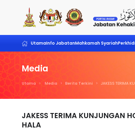
Skip to main content
Utama
Info Jabatan
Mahkamah Syariah
Perkhi
Media
Utama
Media
Berita Terkini
JAKESS TERIMA K
JAKESS TERIMA KUNJUNGAN H
HALA