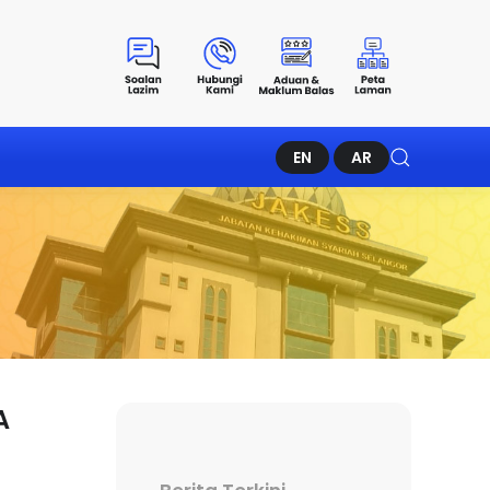
EN
AR
A