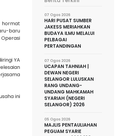
Berita Terkini
07 Ogos 2026
HARI PUSAT SUMBER
n hormat
JAKESS MERIAHKAN
aru-baru
BUDAYA ILMU MELALUI
h Operasi
PELBAGAI
PERTANDINGAN
iringi YA
07 Ogos 2026
UCAPAN TAHNIAH |
elesaian
DEWAN NEGERI
erjasama
SELANGOR LULUSKAN
RANG UNDANG-
UNDANG MAHKAMAH
saha ini
SYARIAH (NEGERI
SELANGOR) 2026
05 Ogos 2026
MAJLIS PENTAULIAHAN
PEGUAM SYARIE