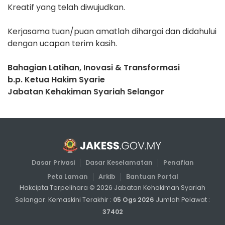
Kreatif yang telah diwujudkan.
Kerjasama tuan/puan amatlah dihargai dan didahului
dengan ucapan terim kasih.
Bahagian Latihan, Inovasi & Transformasi
b.p. Ketua Hakim Syarie
Jabatan Kehakiman Syariah Selangor
Dasar Privasi
Dasar Keselamatan
Penafian
Peta Laman
Arkib
Bantuan Portal
Hakcipta Terpelihara ©
2026
Jabatan Kehakiman Syariah
Selangor. Kemaskini Terakhir :
05 Ogs 2026
Jumlah Pelawat :
37402