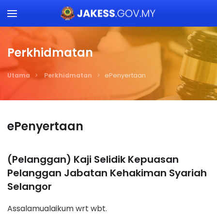
Skip to main content
Perkhidmatan
Utama
Perkhidmatan
ePenyertaan
ePenyertaan
(Pelanggan) Kaji Selidik Kepuasan
Pelanggan Jabatan Kehakiman Syariah
Selangor
Assalamualaikum wrt wbt.