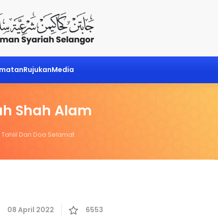
dmatan
Rujukan
Media
ah Shah Alam
s Tahlil Dan Doa Selamat
08 April 2022
6553