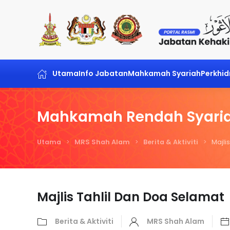
Skip to main content
Utama
Info Jabatan
Mahkamah Syariah
Perkhi
Mahkamah Rendah Syari
Utama
MRS Shah Alam
Berita & Aktiviti
Majli
Majlis Tahlil Dan Doa Selamat
Berita & Aktiviti
MRS Shah Alam