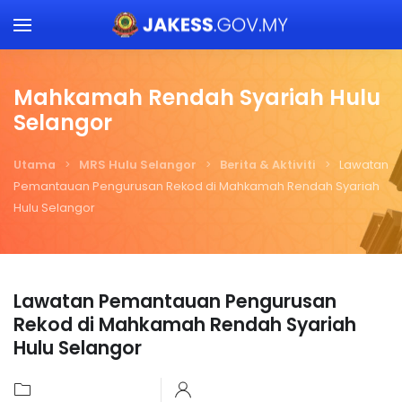
Skip to main content
Mahkamah Rendah Syariah Hulu
Selangor
Utama
MRS Hulu Selangor
Berita & Aktiviti
Lawatan
Pemantauan Pengurusan Rekod di Mahkamah Rendah Syariah
Hulu Selangor
Lawatan Pemantauan Pengurusan
Rekod di Mahkamah Rendah Syariah
Hulu Selangor