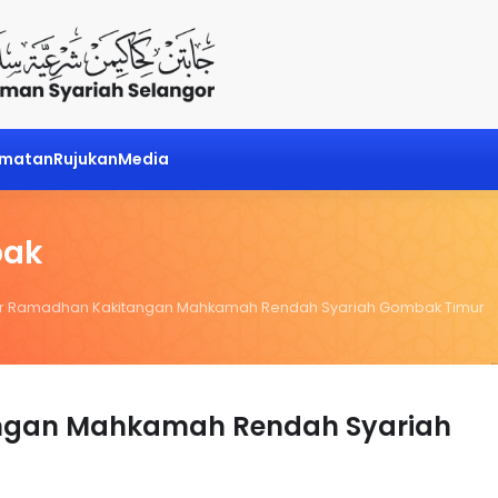
dmatan
Rujukan
Media
bak
ftar Ramadhan Kakitangan Mahkamah Rendah Syariah Gombak Timur
tangan Mahkamah Rendah Syariah