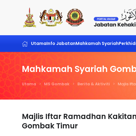
Skip to main content
Utama
Info Jabatan
Mahkamah Syariah
Perkhi
Mahkamah Syariah Gom
Utama
MS Gombak
Berita & Aktiviti
Majlis I
Majlis Iftar Ramadhan Kaki
Gombak Timur