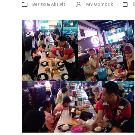
Berita & Aktiviti
MS Gombak
0