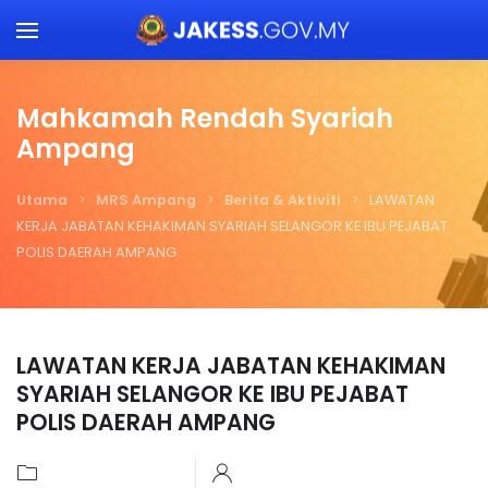
Skip to main content
Mahkamah Rendah Syariah
Ampang
Utama
MRS Ampang
Berita & Aktiviti
LAWATAN
KERJA JABATAN KEHAKIMAN SYARIAH SELANGOR KE IBU PEJABAT
POLIS DAERAH AMPANG
LAWATAN KERJA JABATAN KEHAKIMAN
SYARIAH SELANGOR KE IBU PEJABAT
POLIS DAERAH AMPANG