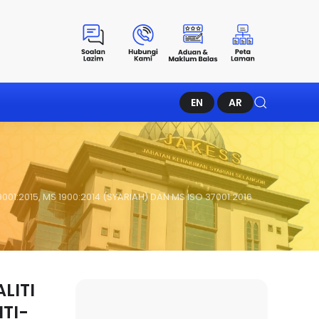
EN
AR
:2015, MS 1900:2014 (SYARIAH) DAN MS ISO 37001:2016
LITI
NTI-