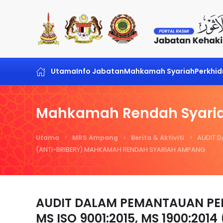
Skip to main content
Utama
Info Jabatan
Mahkamah Syariah
Perkhi
Mahkamah Rendah Syari
Utama
MRS Ampang
Berita & Aktiviti
AUDIT D
(ANTI-BRIBERY) MAHKAMAH RENDAH SYARIAH AMPANG
AUDIT DALAM PEMANTAUAN PE
MS ISO 9001:2015, MS 1900:2014