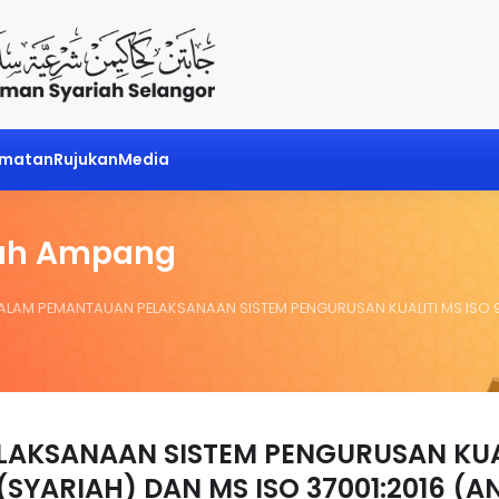
dmatan
Rujukan
Media
ah Ampang
ALAM PEMANTAUAN PELAKSANAAN SISTEM PENGURUSAN KUALITI MS ISO 9001
LAKSANAAN SISTEM PENGURUSAN KUA
 (SYARIAH) DAN MS ISO 37001:2016 (A