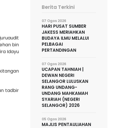
Berita Terkini
07 Ogos 2026
HARI PUSAT SUMBER
JAKESS MERIAHKAN
uruaudit
BUDAYA ILMU MELALUI
PELBAGAI
ehan bin
PERTANDINGAN
ira Idayu
07 Ogos 2026
UCAPAN TAHNIAH |
kitangan
DEWAN NEGERI
SELANGOR LULUSKAN
RANG UNDANG-
an tadbir
UNDANG MAHKAMAH
SYARIAH (NEGERI
SELANGOR) 2026
05 Ogos 2026
MAJLIS PENTAULIAHAN