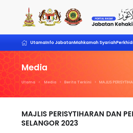
Skip to main content
Utama
Info Jabatan
Mahkamah Syariah
Perkhi
Media
Utama
Media
Berita Terkini
MAJLIS PERISYTI
MAJLIS PERISYTIHARAN DAN P
SELANGOR 2023