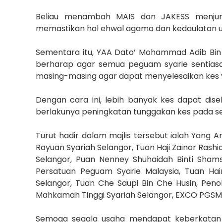
Beliau menambah MAIS dan JAKESS menjun
memastikan hal ehwal agama dan kedaulatan un
Sementara itu, YAA Dato’ Mohammad Adib Bin 
berharap agar semua peguam syarie sentias
masing-masing agar dapat menyelesaikan kes ya
Dengan cara ini, lebih banyak kes dapat dis
berlakunya peningkatan tunggakan kes pada se
Turut hadir dalam majlis tersebut ialah Yang 
Rayuan Syariah Selangor, Tuan Haji Zainor Rash
Selangor, Puan Nenney Shuhaidah Binti Sham
Persatuan Peguam Syarie Malaysia, Tuan Hai
Selangor, Tuan Che Saupi Bin Che Husin, Pen
Mahkamah Tinggi Syariah Selangor, EXCO PGS
Semoga segala usaha mendapat keberkatan 