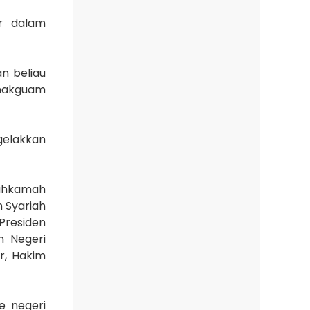
r dalam
n beliau
anakguam
gelakkan
Mahkamah
n Syariah
Presiden
n Negeri
r, Hakim
e negeri