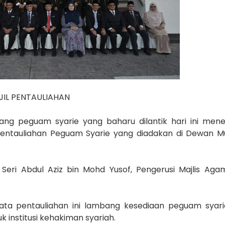
JIL PENTAULIAHAN
ng peguam syarie yang baharu dilantik hari ini meneri
 Pentauliahan Peguam Syarie yang diadakan di Dewan 
 Seri Abdul Aziz bin Mohd Yusof, Pengerusi Majlis Aga
kata pentauliahan ini lambang kesediaan peguam syar
 institusi kehakiman syariah.