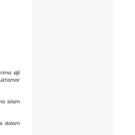
ma sijil
Muktamar
ma Islam
ie dalam