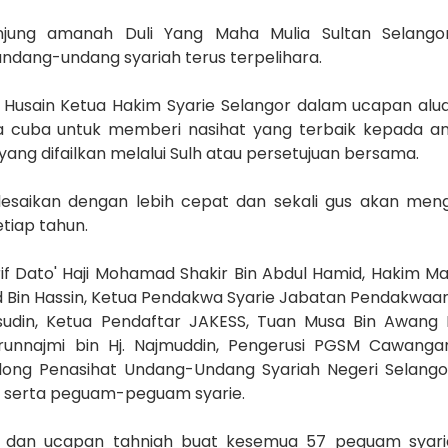
jung amanah Duli Yang Maha Mulia Sultan Selango
dang-undang syariah terus terpelihara.
Husain Ketua Hakim Syarie Selangor dalam ucapan alua
a cuba untuk memberi nasihat yang terbaik kepada 
ng difailkan melalui Sulh atau persetujuan bersama.
elesaikan dengan lebih cepat dan sekali gus akan men
tiap tahun.
Arif Dato' Haji Mohamad Shakir Bin Abdul Hamid, Hakim 
id Bin Hassin, Ketua Pendakwa Syarie Jabatan Pendakwaa
sudin, Ketua Pendaftar JAKESS, Tuan Musa Bin Awang 
runnajmi bin Hj. Najmuddin, Pengerusi PGSM Cawanga
olong Penasihat Undang-Undang Syariah Negeri Selango
M serta peguam-peguam syarie.
dan ucapan tahniah buat kesemua 57 peguam syari