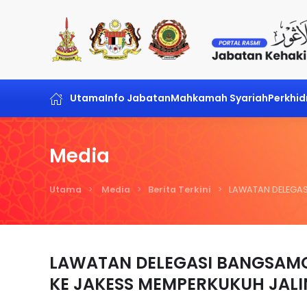
Skip to main content
Utama
Info Jabatan
Mahkamah Syariah
Perkhi
Media
Utama
Media
Berita Terkini
LAWATAN DELEGAS
LAWATAN DELEGASI BANGSAMO
KE JAKESS MEMPERKUKUH JAL