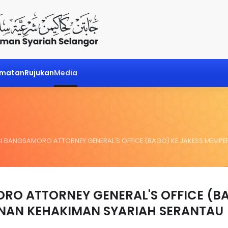
dmatan
Rujukan
Media
I BANGSAMORO ATTORNEY GENERAL'S OFFICE (BAGO) KE JAKESS MEMPE
RO ATTORNEY GENERAL'S OFFICE (B
INAN KEHAKIMAN SYARIAH SERANTAU