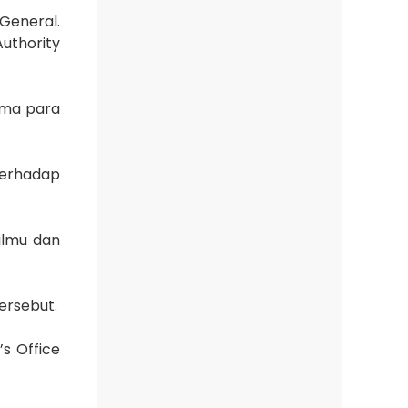
General.
uthority
ama para
terhadap
ilmu dan
ersebut.
s Office