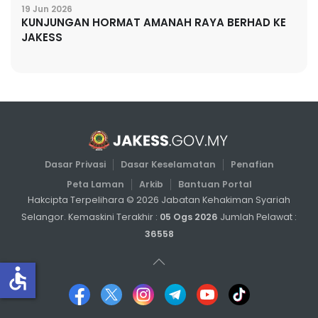
19 Jun 2026
KUNJUNGAN HORMAT AMANAH RAYA BERHAD KE
JAKESS
Dasar Privasi
Dasar Keselamatan
Penafian
Peta Laman
Arkib
Bantuan Portal
Hakcipta Terpelihara ©
2026
Jabatan Kehakiman Syariah
Selangor. Kemaskini Terakhir :
05 Ogs 2026
Jumlah Pelawat :
36558
accessible