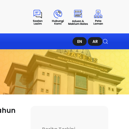
EN
AR
ahun