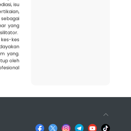
asi, isu
tikaian,
 sebagai
nar yang
litator.
 kes-kes
rdayakan
am yang.
utup oleh
fesional