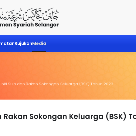
dmatan
Rujukan
Media
niti Sulh dan Rakan Sokongan Keluarga (BSK) Tahun 2023
an Rakan Sokongan Keluarga (BSK) T