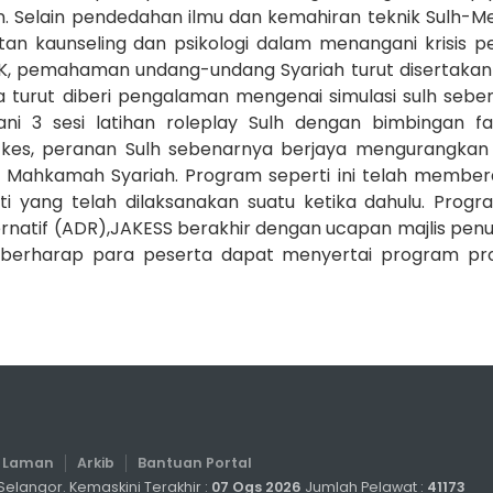
 Selain pendedahan ilmu dan kemahiran teknik Sulh-Medi
n kaunseling dan psikologi dalam menangani krisis per
K, pemahaman undang-undang Syariah turut disertakan
a turut diberi pengalaman mengenai simulasi sulh sebe
i 3 sesi latihan roleplay Sulh dengan bimbingan fasi
n kes, peranan Sulh sebenarnya berjaya mengurangkan
di Mahkamah Syariah. Program seperti ini telah membe
 yang telah dilaksanakan suatu ketika dahulu. Progr
ernatif (ADR),JAKESS berakhir dengan ucapan majlis pen
 berharap para peserta dapat menyertai program pro
a Laman
Arkib
Bantuan Portal
elangor. Kemaskini Terakhir :
07 Ogs 2026
Jumlah Pelawat :
41173