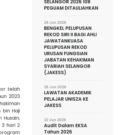
SELANGOR 2026 108
PEGUAM DITAULIAHKAN
29 Jun 2026
BENGKEL PELUPUSAN
REKOD SIRI II BAGI AHLI
JAWATANKUASA
PELUPUSAN REKOD
URUSAN FUNGSIAN
JABATAN KEHAKIMAN
SYARIAH SELANGOR
(JAKESS)
26 Jun 2026
or telah
LAWATAN AKADEMIK
hun 2023
PELAJAR UNISZA KE
ehakiman
JAKESS
 bin Haji
 Husain,
22 Jun 2026
3 hari 2
Audit Dalam EKSA
Tahun 2026
 program