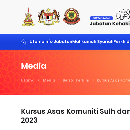
Skip to main content
Utama
Info Jabatan
Mahkamah Syariah
Perkhi
Media
Utama
Media
Berita Terkini
Kursus Asas Komu
Kursus Asas Komuniti Sulh d
2023