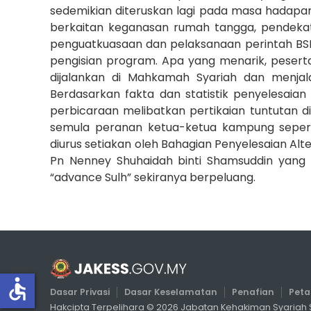
sedemikian diteruskan lagi pada masa hadapan.
berkaitan keganasan rumah tangga, pendekata
penguatkuasaan dan pelaksanaan perintah BS
pengisian program. Apa yang menarik, pesert
dijalankan di Mahkamah Syariah dan menjalan
Berdasarkan fakta dan statistik penyelesaia
perbicaraan melibatkan pertikaian tuntutan 
semula peranan ketua-ketua kampung seperti
diurus setiakan oleh Bahagian Penyelesaian Alt
Pn Nenney Shuhaidah binti Shamsuddin yang
“advance Sulh” sekiranya berpeluang.
accessible
Dasar Privasi
Dasar Keselamatan
Penafian
Pet
Hakcipta Terpelihara ©
2026
Jabatan Kehakiman Syariah S