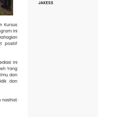
JAKESS
n Kursus
ogram ini
Bahagian
 positif
iasi ini
leh Yang
ilmu dan
idik dan
 nasihat