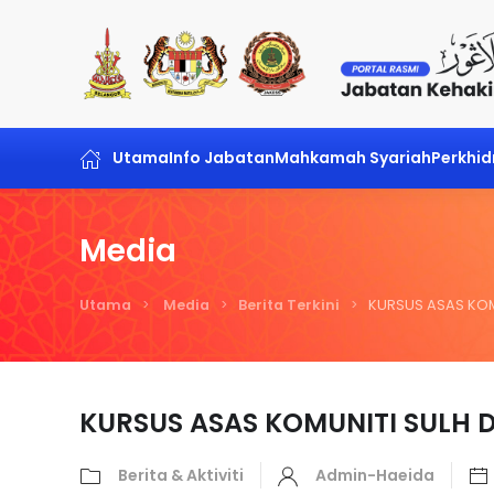
Skip to main content
Utama
Info Jabatan
Mahkamah Syariah
Perkhi
Media
Utama
Media
Berita Terkini
KURSUS ASAS KO
KURSUS ASAS KOMUNITI SULH
Berita & Aktiviti
Admin-Haeida