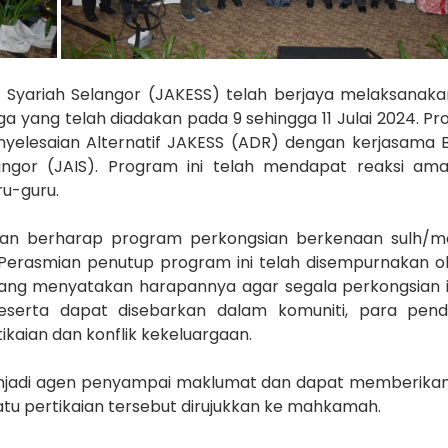
Syariah Selangor (JAKESS) telah berjaya melaksanaka
 yang telah diadakan pada 9 sehingga 11 Julai 2024. Pr
Penyelesaian Alternatif JAKESS (ADR) dengan kerjasama 
ngor (JAIS). Program ini telah mendapat reaksi amat
ru-guru.
an berharap program perkongsian berkenaan sulh/med
Perasmian penutup program ini telah disempurnakan o
yang menyatakan harapannya agar segala perkongsian 
peserta dapat disebarkan dalam komuniti, para pend
aian dan konflik kekeluargaan.
njadi agen penyampai maklumat dan dapat memberikan
tu pertikaian tersebut dirujukkan ke mahkamah.