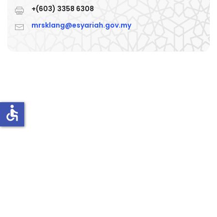
+(603) 3358 6308
mrsklang@esyariah.gov.my
accessible
Dasar Privasi
Dasar Keselamatan
Penafian
Peta Laman
Arkib
Bantuan Portal