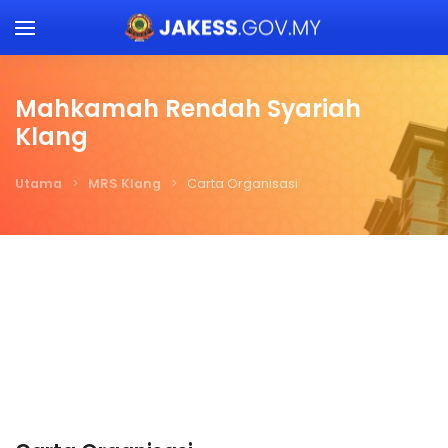
Skip to main content
Mahkamah Rendah Syariah
Klang
Utama
MRS Klang
Carta Organisasi