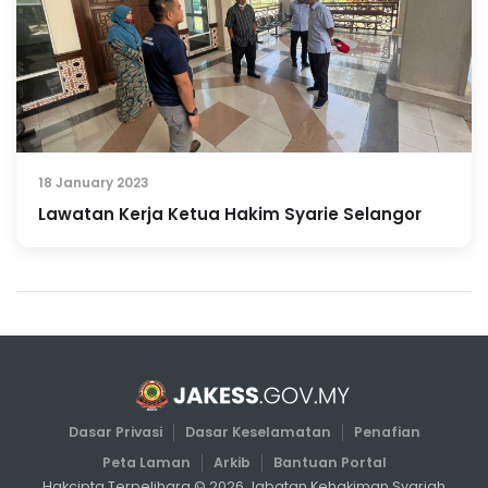
18 January 2023
Lawatan Kerja Ketua Hakim Syarie Selangor
Dasar Privasi
Dasar Keselamatan
Penafian
Peta Laman
Arkib
Bantuan Portal
Hakcipta Terpelihara ©
2026
Jabatan Kehakiman Syariah