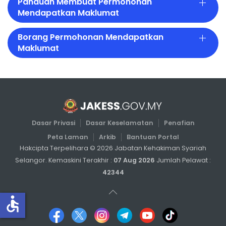
Panduan Membuat Permohonan
Mendapatkan Maklumat
Borang Permohonan Mendapatkan
Maklumat
Dasar Privasi
Dasar Keselamatan
Penafian
Peta Laman
Arkib
Bantuan Portal
Hakcipta Terpelihara ©
2026
Jabatan Kehakiman Syariah
Selangor. Kemaskini Terakhir :
07 Aug 2026
Jumlah Pelawat :
42344
accessible