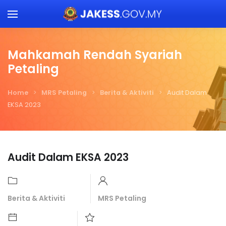
Skip to main content
Mahkamah Rendah Syariah
Petaling
Home
MRS Petaling
Berita & Aktiviti
Audit Dalam
EKSA 2023
Audit Dalam EKSA 2023
Berita & Aktiviti
MRS Petaling