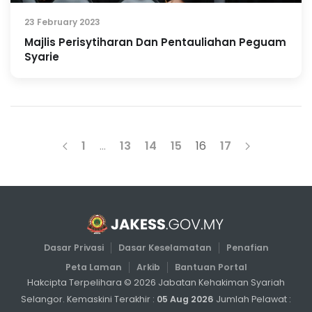
23 February 2023
Majlis Perisytiharan Dan Pentauliahan Peguam
Syarie
1
…
13
14
15
16
17
Dasar Privasi
Dasar Keselamatan
Penafian
Peta Laman
Arkib
Bantuan Portal
Hakcipta Terpelihara ©
2026
Jabatan Kehakiman Syariah
Selangor. Kemaskini Terakhir :
05 Aug 2026
Jumlah Pelawat :