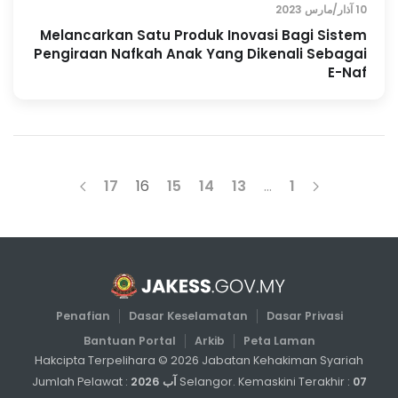
10 آذار/مارس 2023
Melancarkan Satu Produk Inovasi Bagi Sistem
Pengiraan Nafkah Anak Yang Dikenali Sebagai
E-Naf
17
16
15
14
13
…
1
Penafian
Dasar Keselamatan
Dasar Privasi
Bantuan Portal
Arkib
Peta Laman
Hakcipta Terpelihara ©
2026
Jabatan Kehakiman Syariah
07 آب 2026
Selangor. Kemaskini Terakhir :
Jumlah Pelawat :