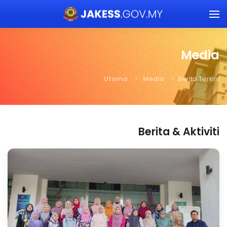
Skip to main content
Media
Utama
Media
Berita Terkini
Berita & Aktiviti