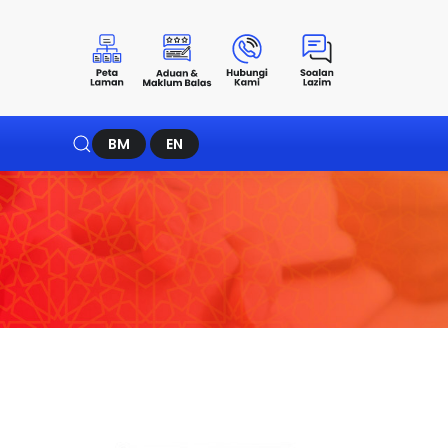
BM
EN