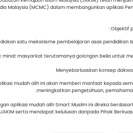
Jabatan Kemajuan Islam Malaysia (JAKIM) telah menjali
dia Malaysia (MCMC) dalam membangunkan aplikasi Pen
Objektif 
diakan satu mekanisme pembelajaran asas pendidikan I
k minat masyarkat terutamanya golongan belia untuk men
Menyebarluaskan konsep dakwah 
likasi mudah alih ini akan memberi manfaat kepada sem
meningkatkan pengetahuan, pemahaman 
an aplikasi mudah alih Smart Muslim ini direka berdasar
 JAKIM serta mendapat kelulusan daripada Pihak Berkuas