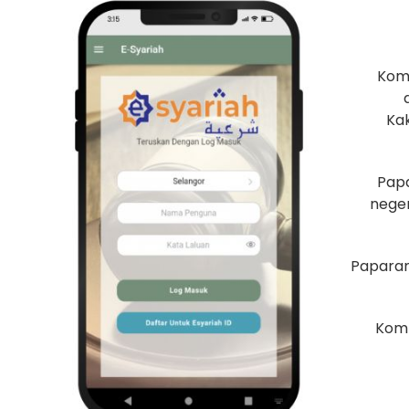
Kom
Ka
Papa
neger
Paparan
Kom