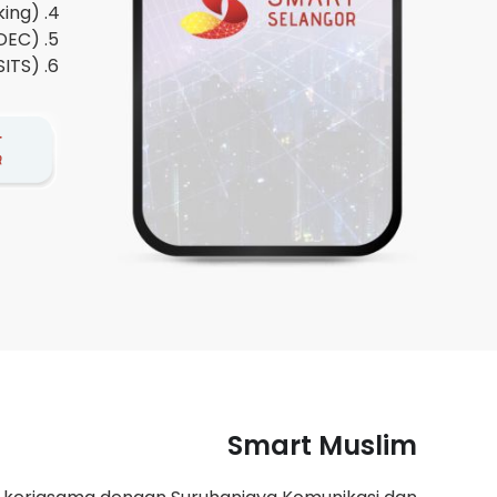
king)
LDEC)
SITS)
Smart Muslim