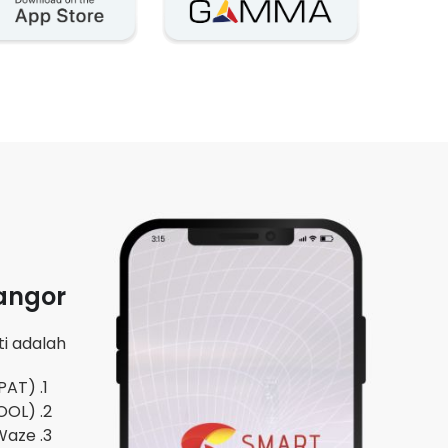
angor
 adalah :
EPAT)
COOL)
 Waze