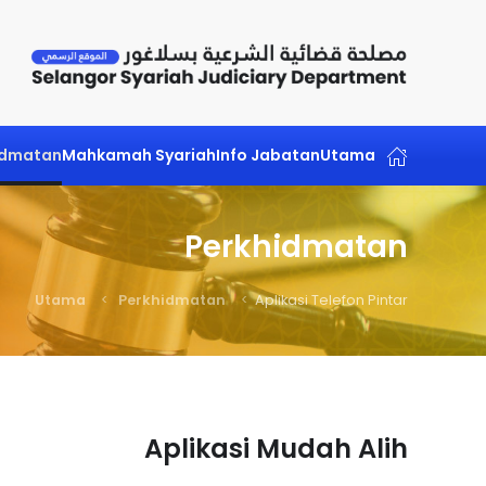
Skip to main content
idmatan
Mahkamah Syariah
Info Jabatan
Utama
Perkhidmatan
Utama
Perkhidmatan
Aplikasi Telefon Pintar
Aplikasi Mudah Alih