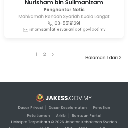
Nurisham bin Sulimanizam
Penghantar Notis
Mahkamah Rendah Syariah Kuala Langat
03-55191291
ishamizam[at]esyariah[dot]gov[dot]my
1
2
Halaman 1 dari 2
Dasar Privasi
Dasar Keselamatan
Penafian
Peta Laman
Arkib
Bantuan Portal
Hakcipta Terpelihara ©
2026
Jabatan Kehakiman Syariah