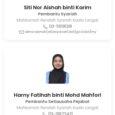
Siti Nor Aishah binti Karim
Pembantu Syariah
Mahkamah Rendah Syariah Kuala Langat
03-55191291
sitinoraishah[at]esyariah[dot]gov[dot]my
Harny Fatihah binti Mohd Mahforl
Pembantu Setiausaha Pejabat
Mahkamah Rendah Syariah Kuala Langat
03-31872421