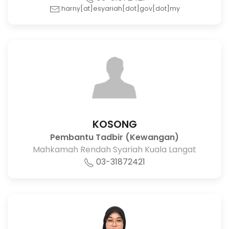
harny[at]esyariah[dot]gov[dot]my
KOSONG
Pembantu Tadbir (Kewangan)
Mahkamah Rendah Syariah Kuala Langat
03-31872421