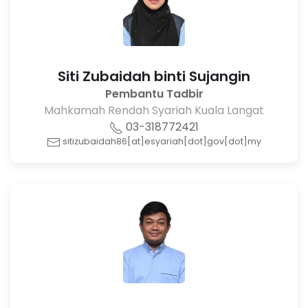
Siti Zubaidah binti Sujangin
Pembantu Tadbir
Mahkamah Rendah Syariah Kuala Langat
03-318772421
sitizubaidah86[at]esyariah[dot]gov[dot]my