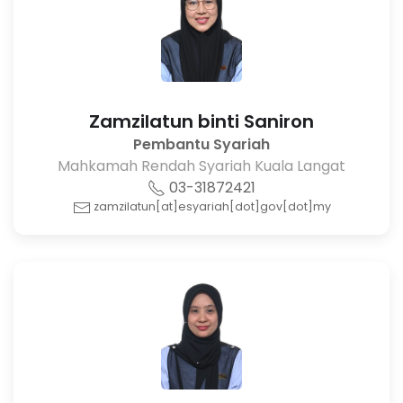
Zamzilatun binti Saniron
Pembantu Syariah
Mahkamah Rendah Syariah Kuala Langat
03-31872421
zamzilatun[at]esyariah[dot]gov[dot]my