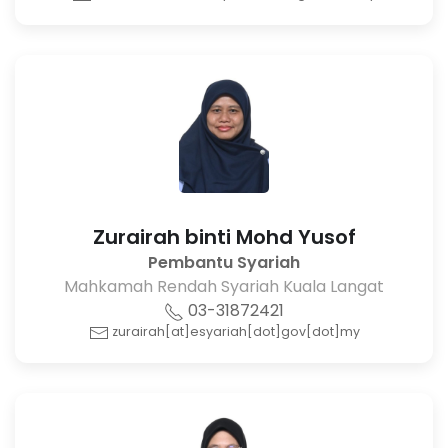
Zurairah binti Mohd Yusof
Pembantu Syariah
Mahkamah Rendah Syariah Kuala Langat
03-31872421
zurairah[at]esyariah[dot]gov[dot]my