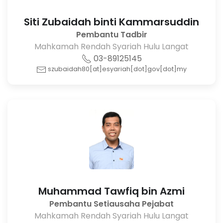
Siti Zubaidah binti Kammarsuddin
Pembantu Tadbir
Mahkamah Rendah Syariah Hulu Langat
03-89125145
szubaidah80[at]esyariah[dot]gov[dot]my
Muhammad Tawfiq bin Azmi
Pembantu Setiausaha Pejabat
Mahkamah Rendah Syariah Hulu Langat