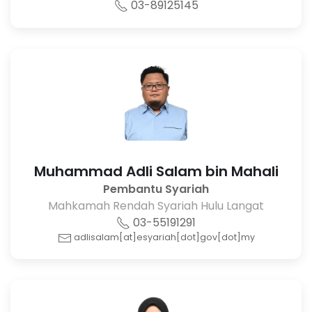
03-89125145
Muhammad Adli Salam bin Mahali
Pembantu Syariah
Mahkamah Rendah Syariah Hulu Langat
03-55191291
adlisalam[at]esyariah[dot]gov[dot]my