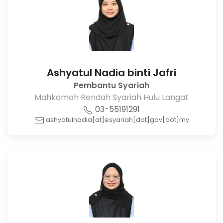
Ashyatul Nadia binti Jafri
Pembantu Syariah
Mahkamah Rendah Syariah Hulu Langat
03-55191291
ashyatulnadia[at]esyariah[dot]gov[dot]my