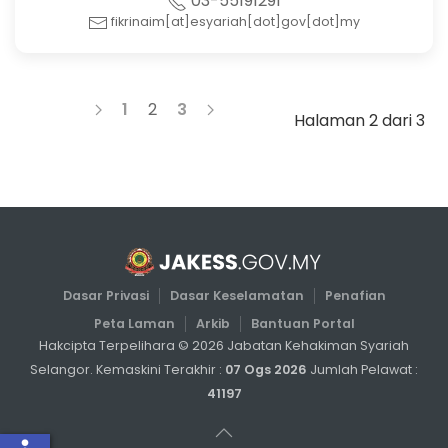
03-55191291
fikrinaim[at]esyariah[dot]gov[dot]my
1
2
3
Halaman 2 dari 3
Dasar Privasi
Dasar Keselamatan
Penafian
Peta Laman
Arkib
Bantuan Portal
Hakcipta Terpelihara ©
2026
Jabatan Kehakiman Syariah
Selangor. Kemaskini Terakhir :
07 Ogs 2026
Jumlah Pelawat :
41197