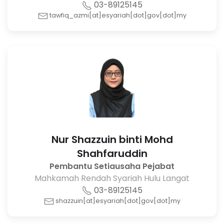
03-89125145
tawfiq_azmi[at]esyariah[dot]gov[dot]my
Nur Shazzuin binti Mohd
Shahfaruddin
Pembantu Setiausaha Pejabat
Mahkamah Rendah Syariah Hulu Langat
03-89125145
shazzuin[at]esyariah[dot]gov[dot]my