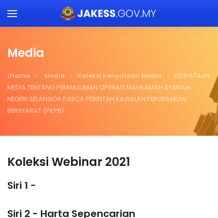
Skip to main content
Media
Utama
Media
Koleksi Kenyataan Media
KENYATAAN
MEDIA TENTANG PEMAKLUMAN OPERASI MAHKAMAH SYARIAH
NEGERI SELANGOR PASCA PERINTAH KAWALAN PERGERAKAN
BERSYARAT (PKPB)
Koleksi Webinar 2021
Siri 1 -
Siri 2 - Harta Sepencarian