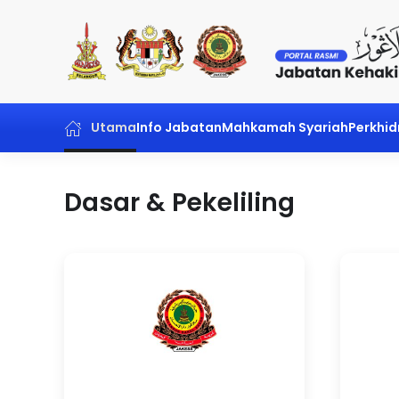
Skip to main content
Utama
Info Jabatan
Mahkamah Syariah
Perkhi
Dasar & Pekeliling