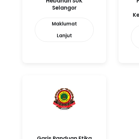
Hebahan SUK
Selangor
K
Maklumat
Lanjut
Garis Panduan Etika