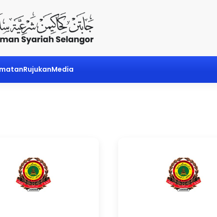
dmatan
Rujukan
Media