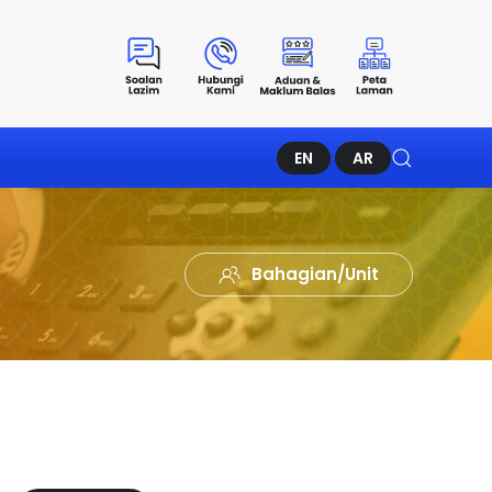
EN
AR
Bahagian/Unit