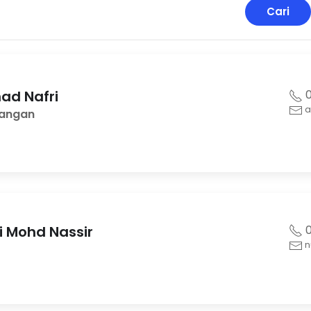
Cari
ad Nafri
0
a
rangan
ti Mohd Nassir
0
n