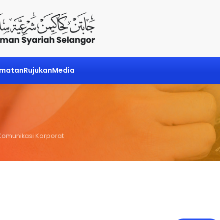
dmatan
Rujukan
Media
 Komunikasi Korporat