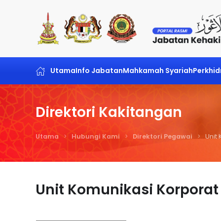
Skip to main content
Utama
Info Jabatan
Mahkamah Syariah
Perkhi
Direktori Kakitangan
Utama
Hubungi Kami
Direktori Pegawai
Unit
Unit Komunikasi Korporat