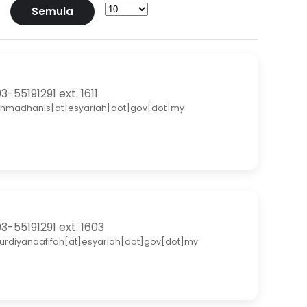
Semula
3-55191291 ext. 1611
hmadhanis[at]esyariah[dot]gov[dot]my
3-55191291 ext. 1603
urdiyanaafifah[at]esyariah[dot]gov[dot]my