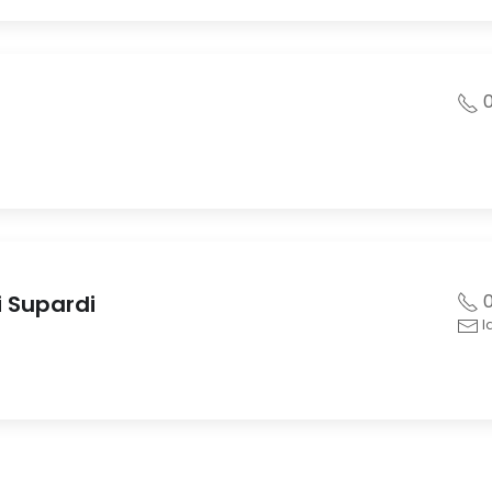
0
i Supardi
0
l