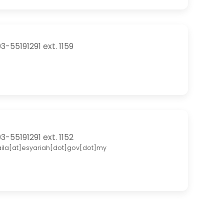
3-55191291 ext. 1159
3-55191291 ext. 1152
aila[at]esyariah[dot]gov[dot]my