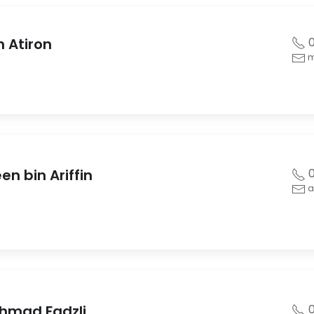
 Atiron
0
m
 bin Ariffin
0
a
hmad Fadzli
0