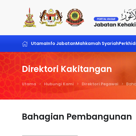
Skip to main content
Utama
Info Jabatan
Mahkamah Syariah
Perkhi
Direktori Kakitangan
Utama
Hubungi Kami
Direktori Pegawai
Bah
Bahagian Pembangunan