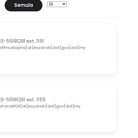
Semula
3-55191291 ext. 1151
riffmustapha[at]esyariah[dot]gov[dot]my
3-55191291 ext. 1155
zhanalif09[at]esyariah[dot]gov[dot]my