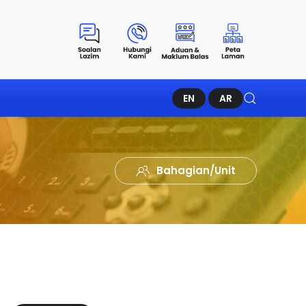
EN
AR
Bahagian/Unit