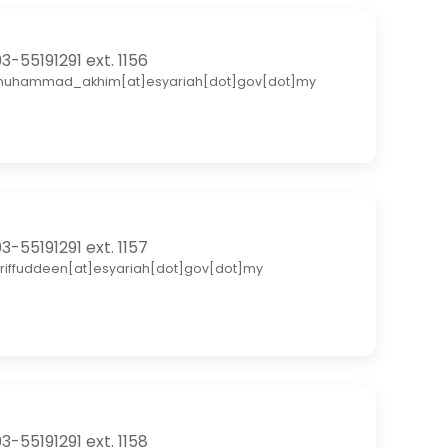
3-55191291 ext. 1156
uhammad_akhim[at]esyariah[dot]gov[dot]my
3-55191291 ext. 1157
riffuddeen[at]esyariah[dot]gov[dot]my
3-55191291 ext. 1158