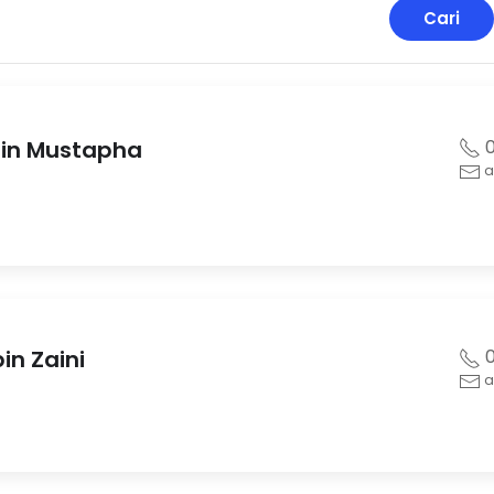
Cari
bin Mustapha
0
a
in Zaini
0
a