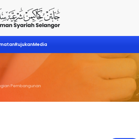
dmatan
Rujukan
Media
agian Pembangunan