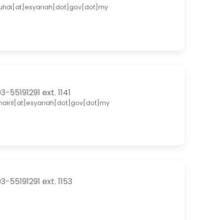
uhdi[at]esyariah[dot]gov[dot]my
3-55191291 ext. 1141
hairil[at]esyariah[dot]gov[dot]my
3-55191291 ext. 1153