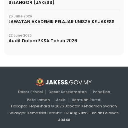
SELANGOR (JAKESS)
26 June 2026
LAWATAN AKADEMIK PELAJAR UNISZA KE JAKESS
22 June 2026
Audit Dalam EKSA Tahun 2026
Dasar Privasi
Dasar Keselamatan
Penafian
Peta Laman
Arkib
Bantuan Portal
Hakcipta Terpelihara ©
2026
Jabatan Kehakiman Syariah
Selangor. Kemaskini Terakhir :
07 Aug 2026
Jumlah Pelawat :
40448