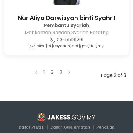
Nur Aliya Darwisyah binti Syahril
Pembantu Syariah
Mahkamah Rendah Syariah Petaling
03-55191291
aliya[at]esyariah[dot]gov[dot]my
1
2
3
Page 2 of 3
Dasar Privasi
Dasar Keselamatan
Penafian