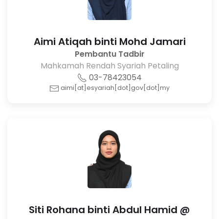
Aimi Atiqah binti Mohd Jamari
Pembantu Tadbir
Mahkamah Rendah Syariah Petaling
03-78423054
aimi[at]esyariah[dot]gov[dot]my
Siti Rohana binti Abdul Hamid @