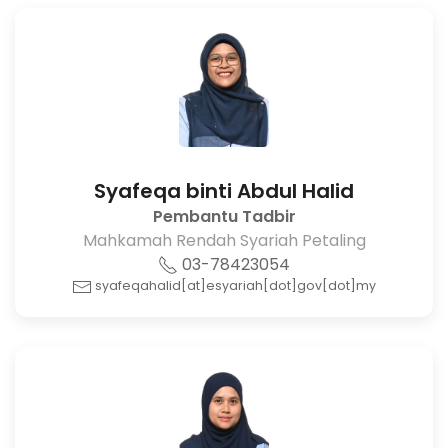
Syafeqa binti Abdul Halid
Pembantu Tadbir
Mahkamah Rendah Syariah Petaling
03-78423054
syafeqahalid[at]esyariah[dot]gov[dot]my