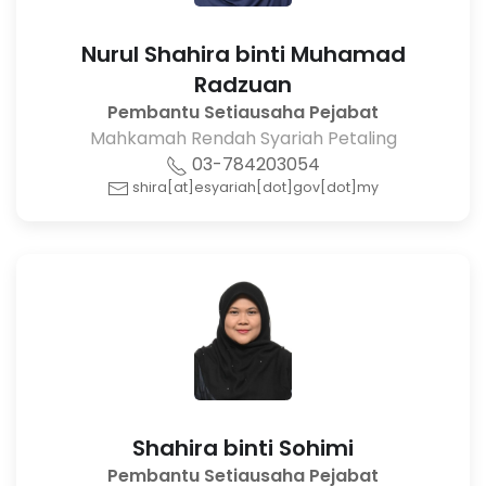
Nurul Shahira binti Muhamad
Radzuan
Pembantu Setiausaha Pejabat
Mahkamah Rendah Syariah Petaling
03-784203054
shira[at]esyariah[dot]gov[dot]my
Shahira binti Sohimi
Pembantu Setiausaha Pejabat