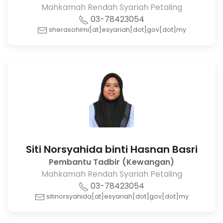
Mahkamah Rendah Syariah Petaling
03-78423054
sherasohimi[at]esyariah[dot]gov[dot]my
Siti Norsyahida binti Hasnan Basri
Pembantu Tadbir (Kewangan)
Mahkamah Rendah Syariah Petaling
03-78423054
sitinorsyahida[at]esyariah[dot]gov[dot]my