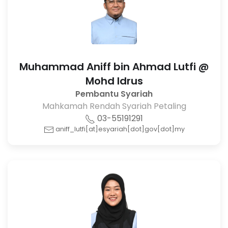
Muhammad Aniff bin Ahmad Lutfi @
Mohd Idrus
Pembantu Syariah
Mahkamah Rendah Syariah Petaling
03-55191291
aniff_lutfi[at]esyariah[dot]gov[dot]my