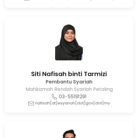
Siti Nafisah binti Tarmizi
Pembantu Syariah
Mahkamah Rendah Syariah Petaling
03-55191291
nafisah[at]esyariah[dot]gov[dot]my