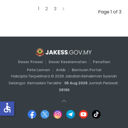
1
2
3
Page 1 of 3
Dasar Privasi
Dasar Keselamatan
Penafian
Peta Laman
Arkib
Bantuan Portal
Hakcipta Terpelihara ©
2026
Jabatan Kehakiman Syariah
Selangor. Kemaskini Terakhir :
05 Aug 2026
Jumlah Pelawat :
38190
accessible