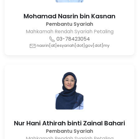
Mohamad Nasrin bin Kasnan
Pembantu Syariah
Mahkamah Rendah Syariah Petaling
03-78423054
nasrin[at]esyariah[dot]gov[dot]my
Nur Hani Athirah binti Zainal Bahari
Pembantu Syariah
Mahkamah Rendah Syariah Petaling