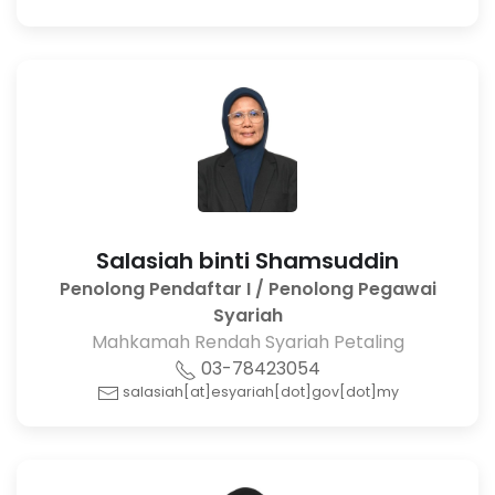
Salasiah binti Shamsuddin
Penolong Pendaftar I / Penolong Pegawai
Syariah
Mahkamah Rendah Syariah Petaling
03-78423054
salasiah[at]esyariah[dot]gov[dot]my