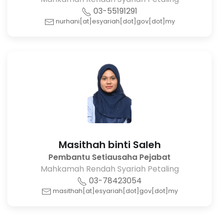
03-55191291
nurhani[at]esyariah[dot]gov[dot]my
Masithah binti Saleh
Pembantu Setiausaha Pejabat
Mahkamah Rendah Syariah Petaling
03-78423054
masithah[at]esyariah[dot]gov[dot]my