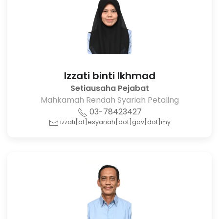
Izzati binti Ikhmad
Setiausaha Pejabat
Mahkamah Rendah Syariah Petaling
03-78423427
izzati[at]esyariah[dot]gov[dot]my