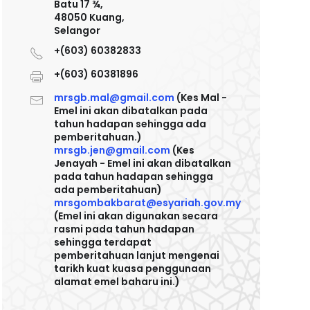
Batu 17 ¾,
48050 Kuang,
Selangor
+(603) 60382833
+(603) 60381896
mrsgb.mal@gmail.com
(Kes Mal -
Emel ini akan dibatalkan pada
tahun hadapan sehingga ada
pemberitahuan.)
mrsgb.jen@gmail.com
(Kes
Jenayah - Emel ini akan dibatalkan
pada tahun hadapan sehingga
ada pemberitahuan)
mrsgombakbarat@esyariah.gov.my
(Emel ini akan digunakan secara
rasmi pada tahun hadapan
sehingga terdapat
pemberitahuan lanjut mengenai
tarikh kuat kuasa penggunaan
alamat emel baharu ini.)