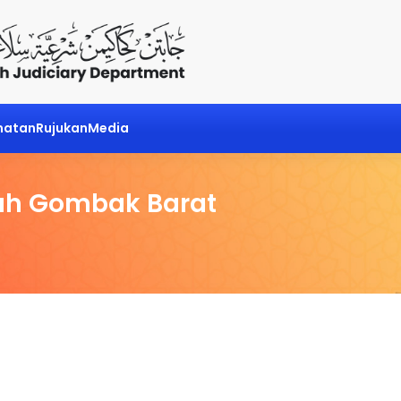
matan
Rujukan
Media
ah Gombak Barat