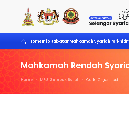
Skip to main content
Home
Info Jabatan
Mahkamah Syariah
Perkhid
Mahkamah Rendah Syari
Home
MRS Gombak Barat
Carta Organisasi