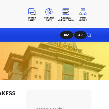
BM
AR
AKESS