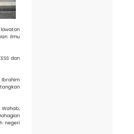
 lawatan
ian ilmu
KESS dan
 Ibrahim
ntangkan
d. Wahab,
Bahagian
h negeri