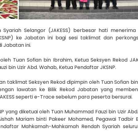
 Syariah Selangor (JAKESS) berbesar hati menerima
SNP) ke Jabatan ini bagi sesi taklimat dan perkongs
 Jabatan ini.
leh Tuan Sofian bin Ibrahim, Ketua Seksyen Rekod JA
i bin Uzir Abd. Wahab, Ketua Pendaftar JKSNP.
n taklimat Seksyen Rekod dipimpin oleh Tuan Sofian bin
i dengan lawatan ke Bilik Rekod Jabatan yang membe
AKESS seperti e-Trace sebelum para peserta bersurai.
SNP yang diketuai oleh Tuan Muhammad Fauzi bin Uzir Ab
k Aishah Mariam binti Pakeer Mohamed, Pegawai Tadbir 
endaftar Mahkamah-Mahkamah Rendah Syariah seluru