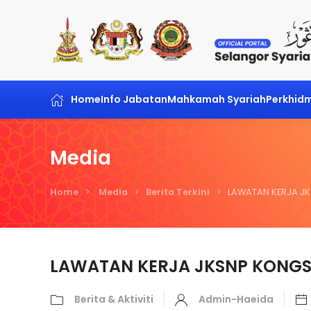
Skip to main content
Home
Info Jabatan
Mahkamah Syariah
Perkhid
Media
Home
Media
Berita Terkini
LAWATAN KERJA JK
LAWATAN KERJA JKSNP KONGSI
Berita & Aktiviti
Admin-Haeida