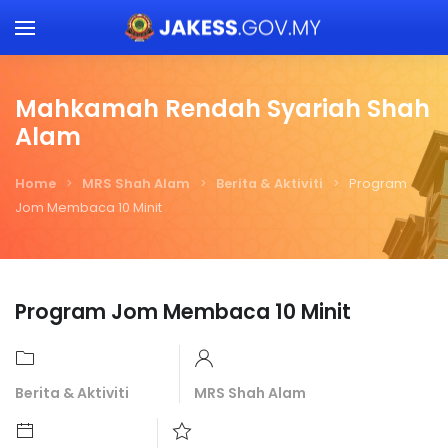
Skip to main content
Mahkamah Rendah Syariah Shah
Alam
Home
MRS Shah Alam
Berita & Aktiviti
Program
Jom Membaca 10 Minit
Program Jom Membaca 10 Minit
Berita & Aktiviti
MRS Shah Alam