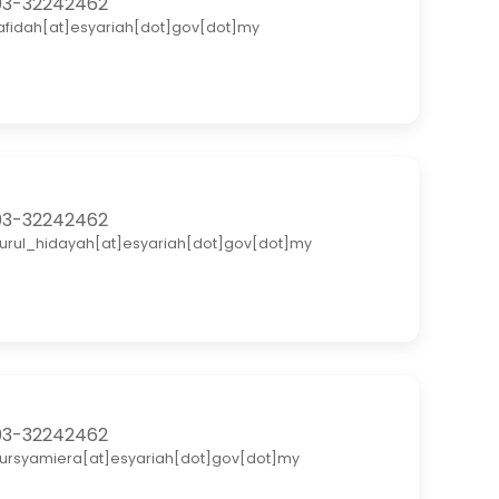
3-32242462
afidah[at]esyariah[dot]gov[dot]my
3-32242462
urul_hidayah[at]esyariah[dot]gov[dot]my
3-32242462
ursyamiera[at]esyariah[dot]gov[dot]my