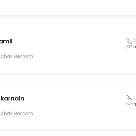
amli
0
a
Sabak Bernam
lkarnain
0
q
Sabak Bernam