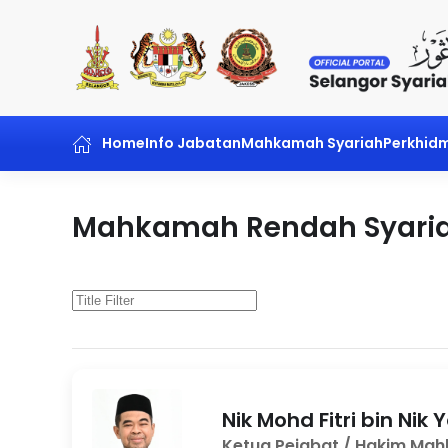
Skip to main content
Home
Info Jabatan
Mahkamah Syariah
Perkhid
Mahkamah Rendah Syari
Nik Mohd Fitri bin Nik
Ketua Pejabat / Hakim Ma