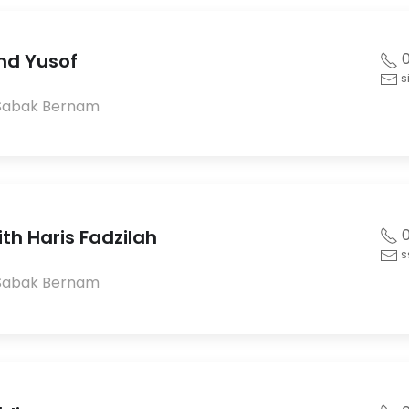
ohd Yusof
0
s
Sabak Bernam
ith Haris Fadzilah
0
s
Sabak Bernam