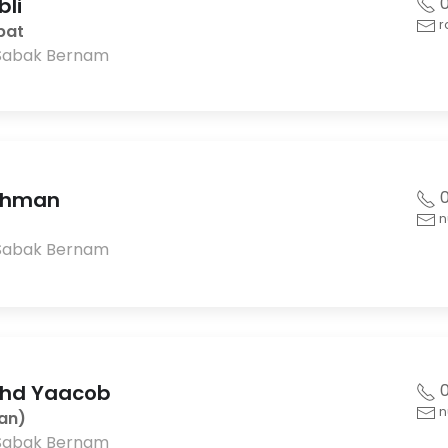
bli
0
r
bat
Sabak Bernam
Othman
0
n
Sabak Bernam
ohd Yaacob
0
n
an)
Sabak Bernam