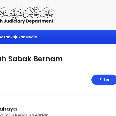
matan
Rujukan
Media
ah Sabak Bernam
Filter
 Yahaya
hkamah Rendah Syariah