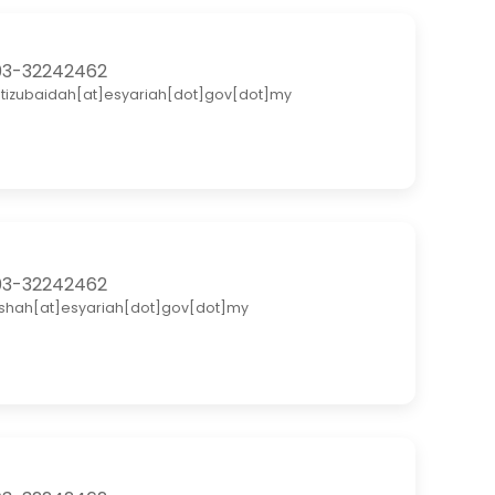
3-32242462
itizubaidah[at]esyariah[dot]gov[dot]my
3-32242462
shah[at]esyariah[dot]gov[dot]my