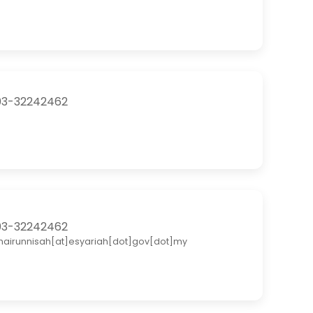
3-32242462
3-32242462
hairunnisah[at]esyariah[dot]gov[dot]my