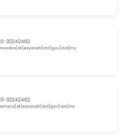
3-32242462
rinadira[at]esyariah[dot]gov[dot]my
3-32242462
amarul[at]esyariah[dot]gov[dot]my