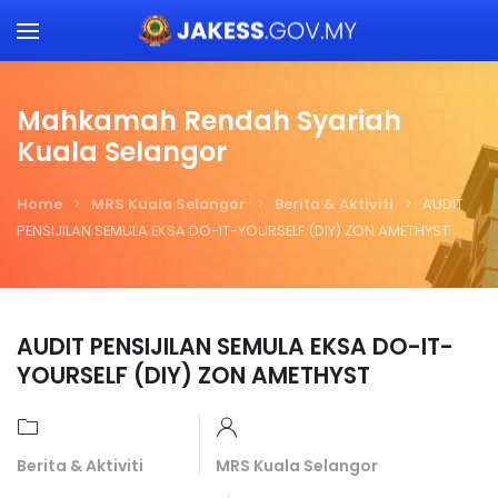
Skip to main content
Mahkamah Rendah Syariah
Kuala Selangor
Home
MRS Kuala Selangor
Berita & Aktiviti
AUDIT
PENSIJILAN SEMULA EKSA DO-IT-YOURSELF (DIY) ZON AMETHYST
AUDIT PENSIJILAN SEMULA EKSA DO-IT-
YOURSELF (DIY) ZON AMETHYST
Berita & Aktiviti
MRS Kuala Selangor