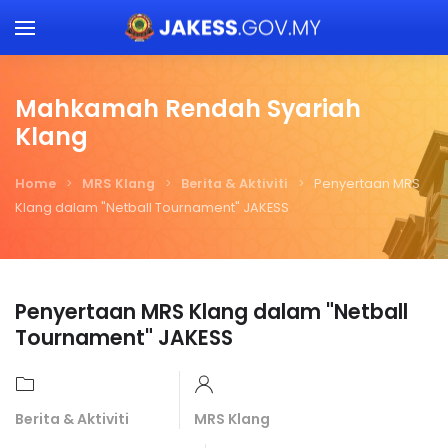
Skip to main content
Mahkamah Rendah Syariah
Klang
Home
MRS Klang
Berita & Aktiviti
Penyertaan MRS
Klang dalam "Netball Tournament" JAKESS
Penyertaan MRS Klang dalam "Netball
Tournament" JAKESS
Berita & Aktiviti
MRS Klang