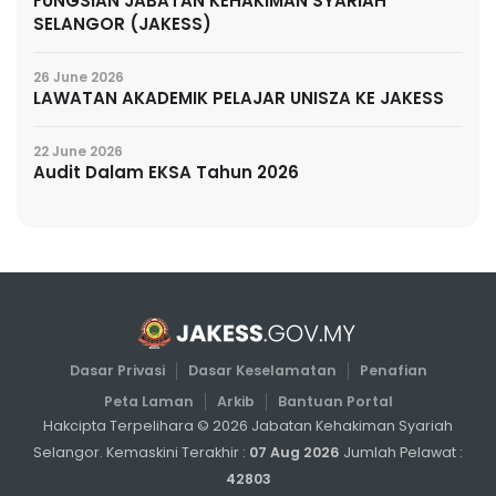
FUNGSIAN JABATAN KEHAKIMAN SYARIAH
SELANGOR (JAKESS)
26 June 2026
LAWATAN AKADEMIK PELAJAR UNISZA KE JAKESS
22 June 2026
Audit Dalam EKSA Tahun 2026
Dasar Privasi
Dasar Keselamatan
Penafian
Peta Laman
Arkib
Bantuan Portal
Hakcipta Terpelihara ©
2026
Jabatan Kehakiman Syariah
Selangor. Kemaskini Terakhir :
07 Aug 2026
Jumlah Pelawat :
42803