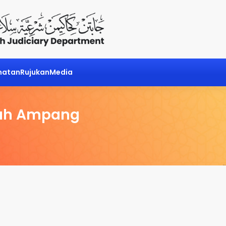
matan
Rujukan
Media
ah Ampang