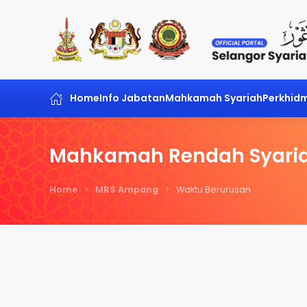
Skip to main content
Home
Info Jabatan
Mahkamah Syariah
Perkhid
Mahkamah Rendah Syari
Home
MRS Ampang
Waktu Berurusan