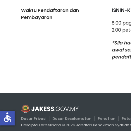
ISNIN-
Waktu Pendaftaran dan
Pembayaran
8.00 pag
2.00 pe
*Sila h
awal se
pendaft
accessible
Dasar Privasi
Dasar Keselamatan
Penafian
Pet
Hakcipta Terpelihara ©
2026
Jabatan Kehakiman Syariah S