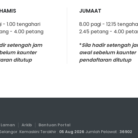
KHAMIS
JUMAAT
i - 1.00 tengahari
8.00 pagi - 12.15 tengaha
tang - 4.00 petang
2.45 petang - 4.00 pet
adir setengah jam
*
Sila hadir setengah j
belum kaunter
awal sebelum kaunter
aran ditutup
pendaftaran ditutup
a Laman
Arkib
Bantuan Portal
elangor. Kemaskini Terakhir :
05 Aug 2026
Jumlah Pelawat :
36902