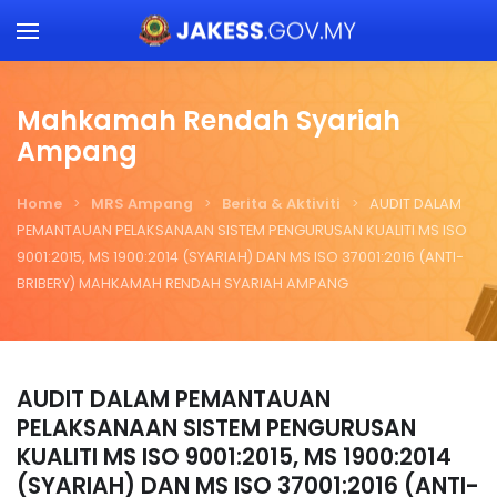
Skip to main content
Mahkamah Rendah Syariah
Ampang
Home
MRS Ampang
Berita & Aktiviti
AUDIT DALAM
PEMANTAUAN PELAKSANAAN SISTEM PENGURUSAN KUALITI MS ISO
9001:2015, MS 1900:2014 (SYARIAH) DAN MS ISO 37001:2016 (ANTI-
BRIBERY) MAHKAMAH RENDAH SYARIAH AMPANG
AUDIT DALAM PEMANTAUAN
PELAKSANAAN SISTEM PENGURUSAN
KUALITI MS ISO 9001:2015, MS 1900:2014
(SYARIAH) DAN MS ISO 37001:2016 (ANTI-