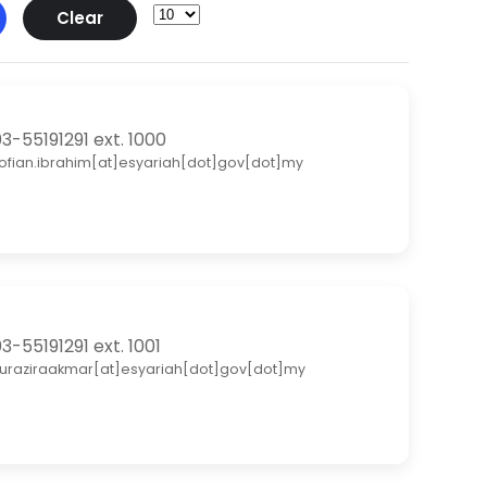
Clear
3-55191291 ext. 1000
ofian.ibrahim[at]esyariah[dot]gov[dot]my
3-55191291 ext. 1001
uraziraakmar[at]esyariah[dot]gov[dot]my