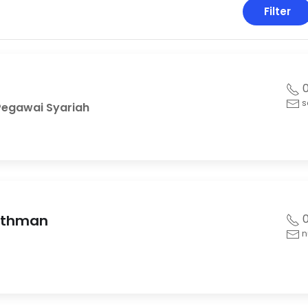
Filter
0
s
Pegawai Syariah
 Othman
0
n