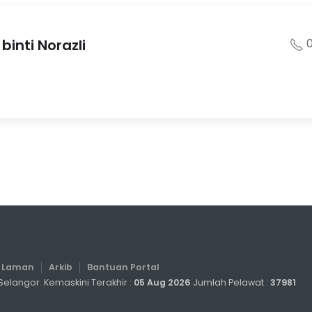
inti Norazli
0
a Laman
Arkib
Bantuan Portal
elangor. Kemaskini Terakhir :
05 Aug 2026
Jumlah Pelawat :
37981