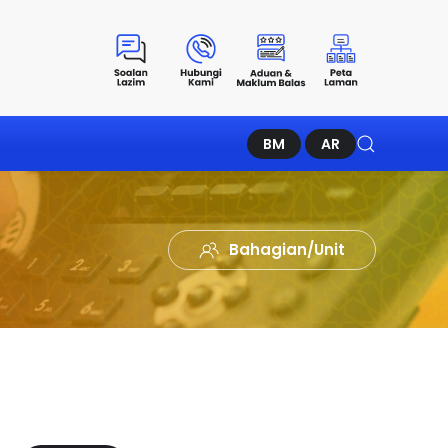
BM
AR
Bahagian/Unit