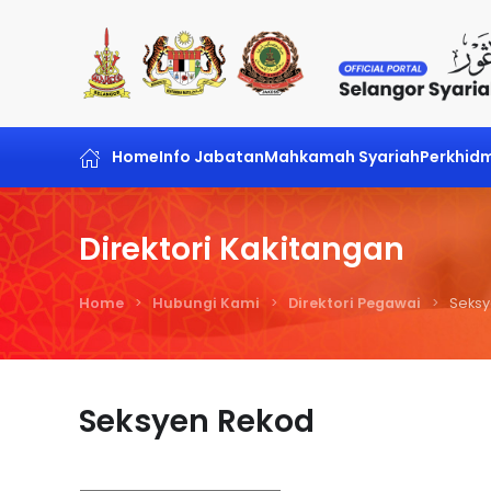
Skip to main content
Home
Info Jabatan
Mahkamah Syariah
Perkhid
Direktori Kakitangan
Home
Hubungi Kami
Direktori Pegawai
Seksy
Seksyen Rekod