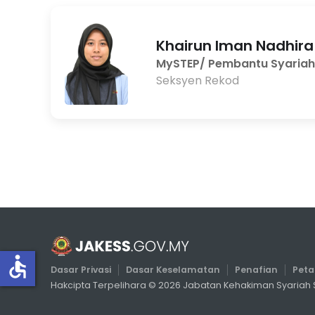
Khairun Iman Nadhira b
MySTEP/ Pembantu Syariah
Seksyen Rekod
accessible
Dasar Privasi
Dasar Keselamatan
Penafian
Pet
Hakcipta Terpelihara ©
2026
Jabatan Kehakiman Syariah S