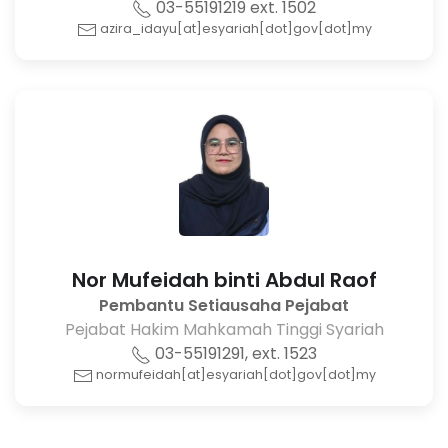
03-55191219 ext. 1502
azira_idayu[at]esyariah[dot]gov[dot]my
Nor Mufeidah binti Abdul Raof
Pembantu Setiausaha Pejabat
Pejabat Hakim Mahkamah Tinggi Syariah
03-55191291, ext. 1523
normufeidah[at]esyariah[dot]gov[dot]my