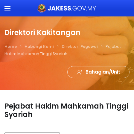
Skip to main content
Direktori Kakitangan
Home
Hubungi Kami
Direktori Pegawai
Pejabat
Hakim Mahkamah Tinggi Syariah
Bahagian/Unit
Pejabat Hakim Mahkamah Tinggi
Syariah