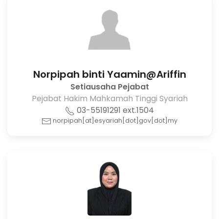
Norpipah binti Yaamin@Ariffin
Setiausaha Pejabat
Pejabat Hakim Mahkamah Tinggi Syariah
03-55191291 ext.1504
norpipah[at]esyariah[dot]gov[dot]my