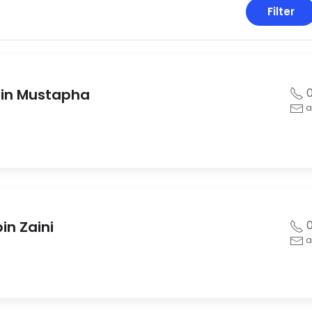
Filter
bin Mustapha
0
a
in Zaini
0
a