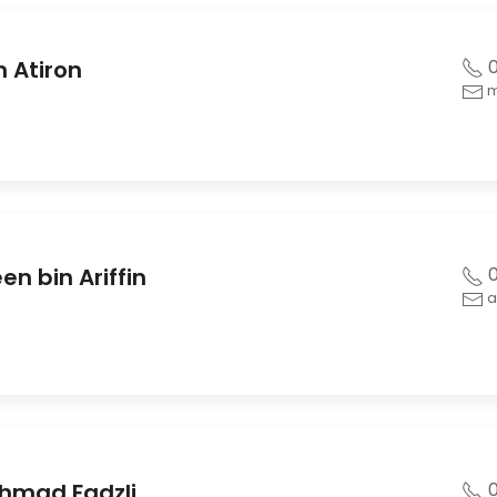
 Atiron
0
m
 bin Ariffin
0
a
hmad Fadzli
0