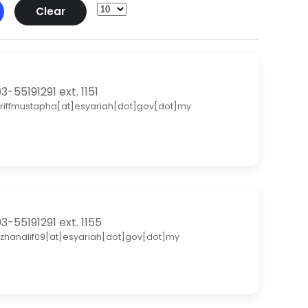
Clear
3-55191291 ext. 1151
riffmustapha[at]esyariah[dot]gov[dot]my
3-55191291 ext. 1155
zhanalif09[at]esyariah[dot]gov[dot]my