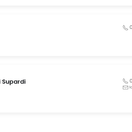
0
i Supardi
0
l