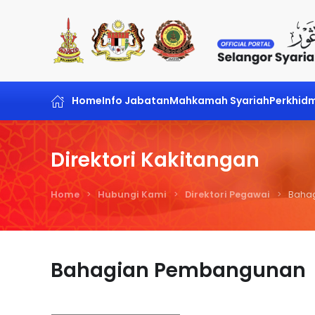
Skip to main content
Home
Info Jabatan
Mahkamah Syariah
Perkhid
Direktori Kakitangan
Home
Hubungi Kami
Direktori Pegawai
Baha
Bahagian Pembangunan