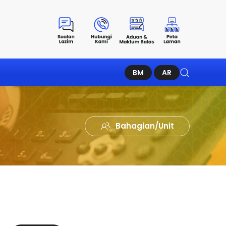
BM
AR
Bahagian/Unit