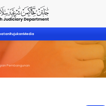
matan
Rujukan
Media
gian Pembangunan