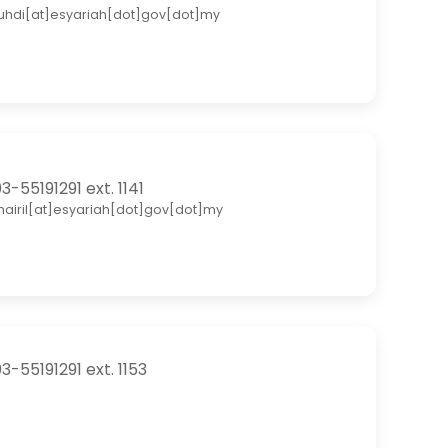
uhdi[at]esyariah[dot]gov[dot]my
3-55191291 ext. 1141
hairil[at]esyariah[dot]gov[dot]my
3-55191291 ext. 1153