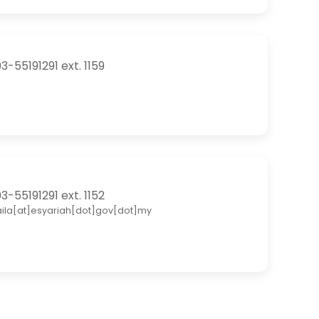
3-55191291 ext. 1159
3-55191291 ext. 1152
aila[at]esyariah[dot]gov[dot]my