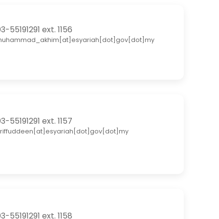
3-55191291 ext. 1156
uhammad_akhim[at]esyariah[dot]gov[dot]my
3-55191291 ext. 1157
riffuddeen[at]esyariah[dot]gov[dot]my
3-55191291 ext. 1158