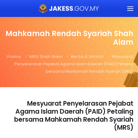
Skip to main content
Mahkamah Rendah Syariah Shah
Alam
Utama
MRS Shah Alam
Berita & Aktiviti
Mesyuarat
Penyelarasan Pejabat Agama Islam Daerah (PAID) Petaling
bersama Mahkamah Rendah Syariah (MRS)
Mesyuarat Penyelarasan Pejabat
Agama Islam Daerah (PAID) Petaling
bersama Mahkamah Rendah Syariah
(MRS)