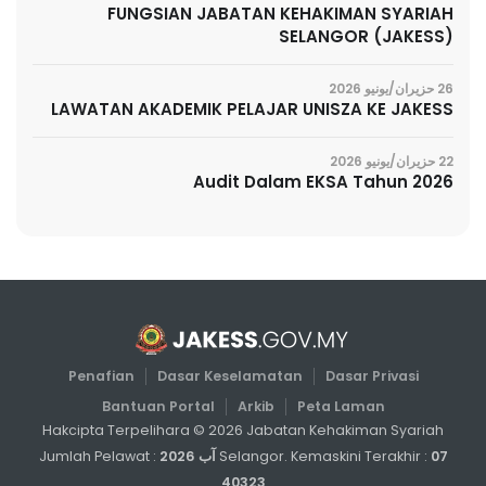
FUNGSIAN JABATAN KEHAKIMAN SYARIAH
SELANGOR (JAKESS)
26 حزيران/يونيو 2026
LAWATAN AKADEMIK PELAJAR UNISZA KE JAKESS
22 حزيران/يونيو 2026
Audit Dalam EKSA Tahun 2026
Penafian
Dasar Keselamatan
Dasar Privasi
Bantuan Portal
Arkib
Peta Laman
Hakcipta Terpelihara ©
2026
Jabatan Kehakiman Syariah
07 آب 2026
Selangor. Kemaskini Terakhir :
Jumlah Pelawat :
40323