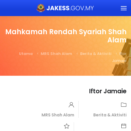
Skip to main content
Mahkamah Rendah Syariah Shah
Alam
Utama
MRS Shah Alam
Berita & Aktiviti
Iftor
Jamaie
Iftor Jamaie
MRS Shah Alam
Berita & Aktiviti