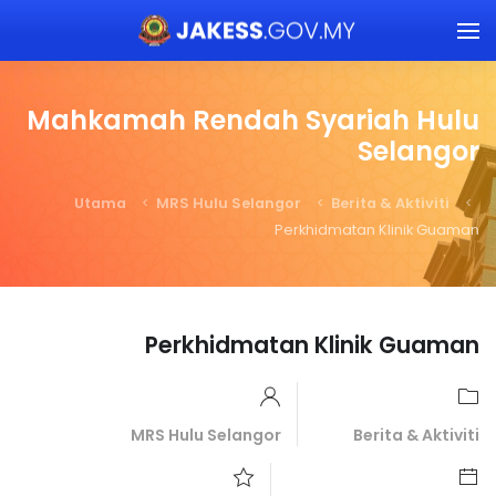
Skip to main content
Mahkamah Rendah Syariah Hulu
Selangor
Utama
MRS Hulu Selangor
Berita & Aktiviti
Perkhidmatan Klinik Guaman
Perkhidmatan Klinik Guaman
MRS Hulu Selangor
Berita & Aktiviti