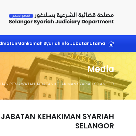
Skip to main content
idmatan
Mahkamah Syariah
Info Jabatan
Utama
Media
UHAN PERJAWATAN JABATAN KEHAKIMAN SYARIAH SELANGOR
JABATAN KEHAKIMAN SYARIAH
SELANGOR