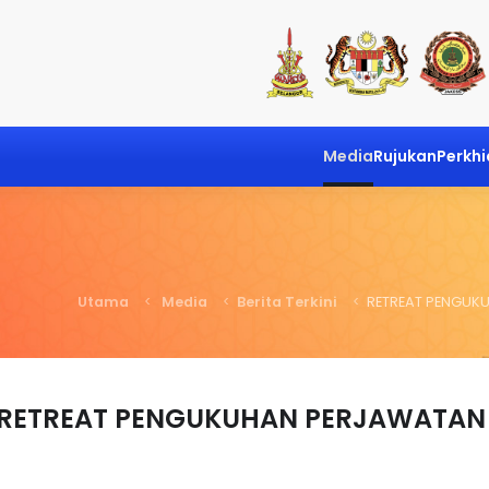
Media
Rujukan
Perkh
Utama
Media
Berita Terkini
RETREAT PENGUK
RETREAT PENGUKUHAN PERJAWATAN 