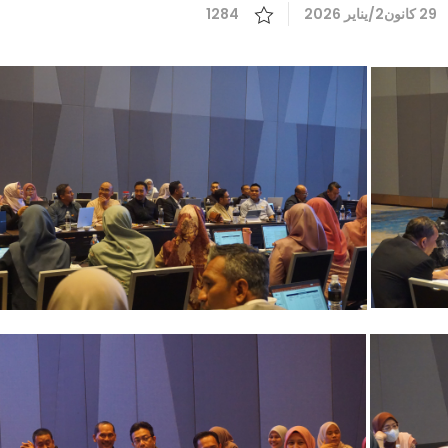
29 كانون2/يناير 2026
1284