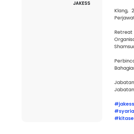
JAKESS
Klang, 
Perjawat
Retreat
Organis
Shamsudd
Perbinc
Bahagia
Jabatan
Jabatan
#jakes
#syaria
#kitas