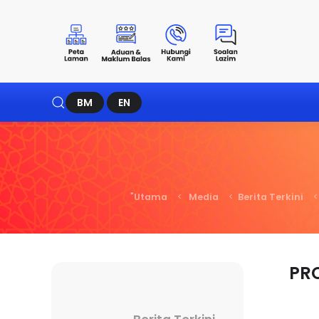
BM
EN
Utama
Media
Berita Terkini
PR