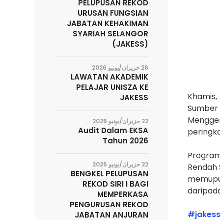
PELUPUSAN REKOD
URUSAN FUNGSIAN
JABATAN KEHAKIMAN
SYARIAH SELANGOR
(JAKESS)
26 حزيران/يونيو 2026
LAWATAN AKADEMIK
PELAJAR UNISZA KE
Khamis,
JAKESS
Sumber 
Menggem
22 حزيران/يونيو 2026
Audit Dalam EKSA
peringk
Tahun 2026
Program
22 حزيران/يونيو 2026
Rendah 
BENGKEL PELUPUSAN
memupuk
REKOD SIRI I BAGI
daripad
MEMPERKASA
PENGURUSAN REKOD
#jakes
JABATAN ANJURAN