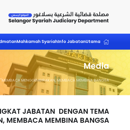
Skip to main content
idmatan
Mahkamah Syariah
Info Jabatan
Utama
Media
A "MEMBACA MENGGEMBIRAKAN, MEMBACA MEMBINA BANGSA"
INGKAT JABATAN DENGAN TEMA
, MEMBACA MEMBINA BANGSA"