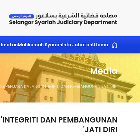
Skip to main content
idmatan
Mahkamah Syariah
Info Jabatan
Utama
Media
KE PENJARA KAJANG 'INTEGRITI DAN PEMBANGUNAN JATI DIRI'
'INTEGRITI DAN PEMBANGUNAN
JATI DIRI'