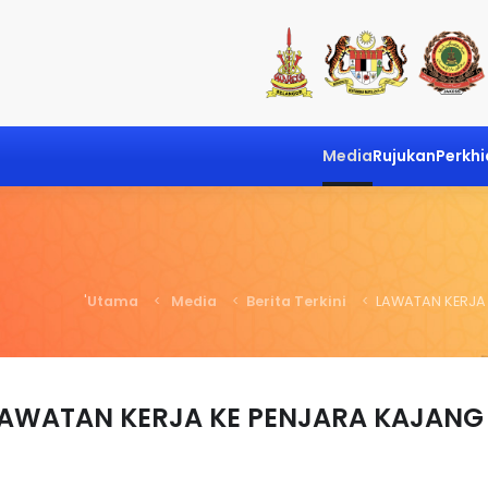
Media
Rujukan
Perkh
Utama
Media
Berita Terkini
LAWATAN KERJA 
AWATAN KERJA KE PENJARA KAJANG 