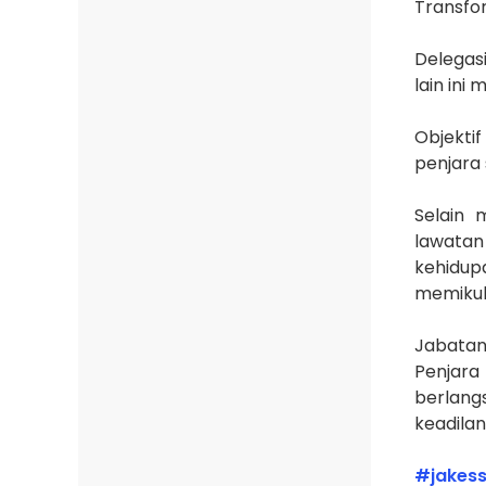
Transfor
Delegasi
lain ini
Objekti
penjara 
Selain 
lawatan 
kehidup
memikul
Jabatan
Penjara
berlang
keadilan
#jakes