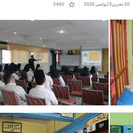
20 تشرين2/نوفمبر 2025
2460