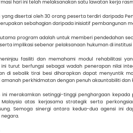
masi hari ini telah melaksanakan satu lawatan kerja rasm
 yang disertai oleh 30 orang peserta terdiri daripada 
 merupakan sebahagian daripada inisiatif pembangunan mo
f utama program adalah untuk memberi pendedahan sec
serta implikasi sebenar pelaksanaan hukuman di institusi
meninjau fasiliti dan memahami modul rehabilitasi ya
ini turut berfungsi sebagai wadah penerapan nilai inte
an di sebalik tirai besi diharapkan dapat menyuntik m
 amanah perkhidmatan dengan penuh akauntabiliti dan 
 ini merakamkan setinggi-tinggi penghargaan kepada 
 Malaysia atas kerjasama strategik serta perkongsia
sung. Semoga sinergi antara kedua-dua agensi ini da
 negara.
s