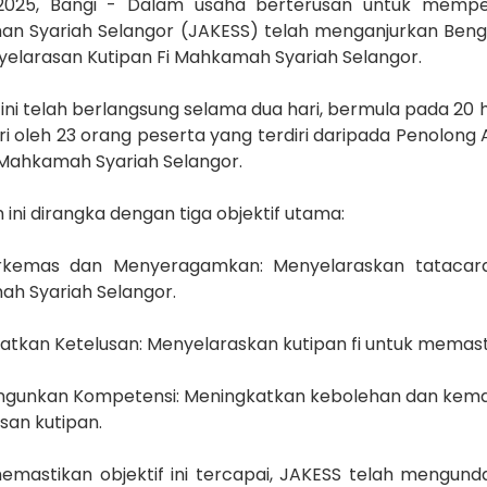
2025,
Bangi
- Dalam usaha berterusan untuk memper
an Syariah Selangor (JAKESS) telah menganjurkan Bengk
yelarasan Kutipan Fi Mahkamah Syariah Selangor.
ini telah berlangsung selama dua hari, bermula pada 20 hi
iri oleh 23 orang peserta yang terdiri daripada Penolo
 Mahkamah Syariah Selangor.
ini dirangka dengan tiga objektif utama:
emas dan Menyeragamkan: Menyelaraskan tatacara 
h Syariah Selangor.
tkan Ketelusan: Menyelaraskan kutipan fi untuk memastika
unkan Kompetensi: Meningkatkan kebolehan dan kema
san kutipan.
emastikan objektif ini tercapai, JAKESS telah mengunda