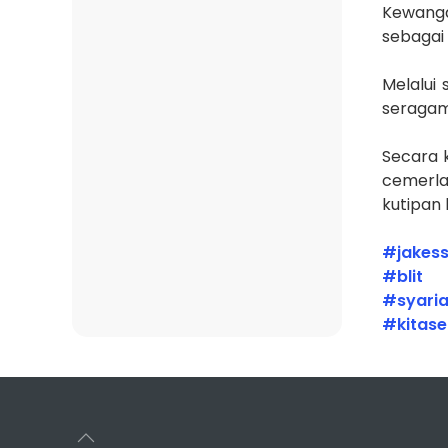
Kewanga
sebagai
Melalui
seragam
Secara 
cemerla
kutipan 
#jakes
#blit
#syaria
#kitas