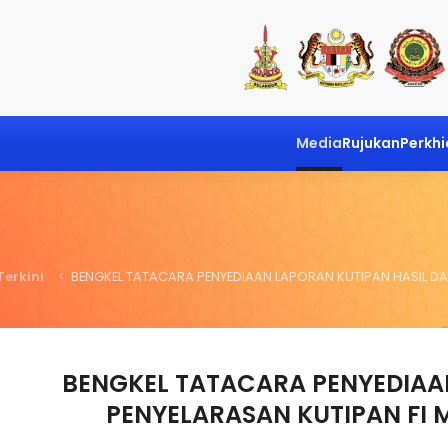
Media
Rujukan
Perkh
Terkini
BENGKEL TATACARA PENYEDIAAN LAPORAN KUTIPAN HASIL D
BENGKEL TATACARA PENYEDIAA
PENYELARASAN KUTIPAN FI