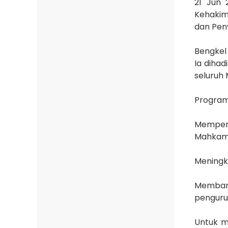
21 Jun 
Kehakim
dan Pen
Bengkel 
Ia dihad
seluruh
Program 
Memperk
Mahkama
Meningka
Membang
penguru
Untuk m