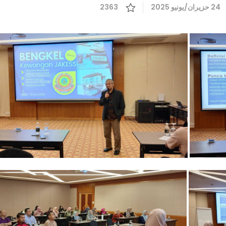
24 حزيران/يونيو 2025
2363