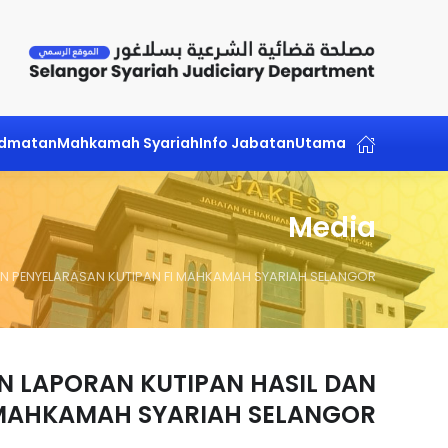
Skip to main content
idmatan
Mahkamah Syariah
Info Jabatan
Utama
Media
AN PENYELARASAN KUTIPAN FI MAHKAMAH SYARIAH SELANGOR
N LAPORAN KUTIPAN HASIL DAN
 MAHKAMAH SYARIAH SELANGOR