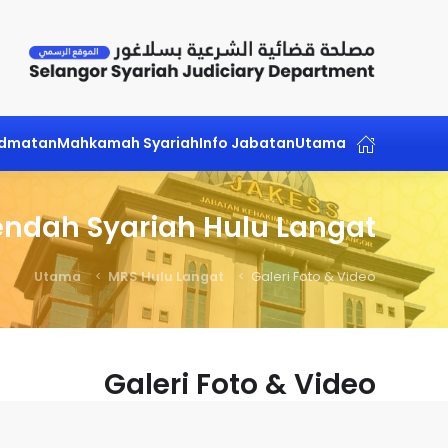
Skip to main content
idmatan
Mahkamah Syariah
Info Jabatan
Utama
dah Syariah Hulu Langat
Utama
MRS Hulu Langat
Galeri Foto & Video
Galeri Foto & Video