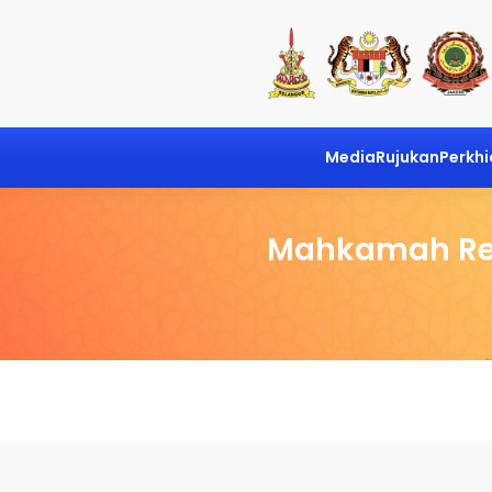
Media
Rujukan
Perkh
Mahkamah Ren