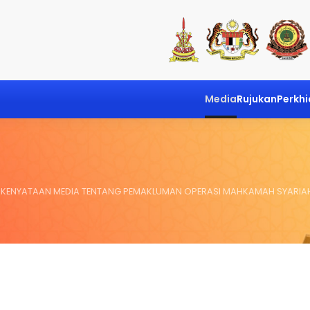
Media
Rujukan
Perkh
KENYATAAN MEDIA TENTANG PEMAKLUMAN OPERASI MAHKAMAH SYARIAH