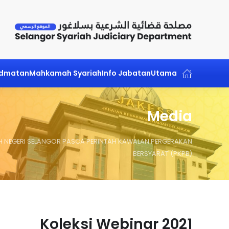
Skip to main content
idmatan
Mahkamah Syariah
Info Jabatan
Utama
Media
 NEGERI SELANGOR PASCA PERINTAH KAWALAN PERGERAKAN
BERSYARAT (PKPB)
Koleksi Webinar 2021