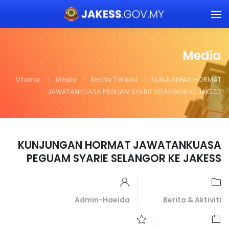
Skip to main content
Media
Utama
Media
Berita Terkini
KUNJUNGAN HORMAT
JAWATANKUASA PEGUAM SYARIE SELANGOR KE JAKESS
KUNJUNGAN HORMAT JAWATANKUASA
PEGUAM SYARIE SELANGOR KE JAKESS
Admin-Haeida
Berita & Aktiviti